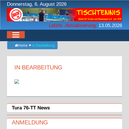
Zum
Donnerstag, 6. August 2026
Inhalt
springen
Letzte .Aktualisierung:
13.05.2026
Home
in Bearbeitung
IN BEARBEITUNG
Tura 76-TT News
ANMELDUNG