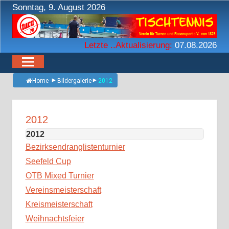
Zum
Sonntag, 9. August 2026
Inhalt
springen
Letzte ..Aktualisierung:
07.08.2026
Home
Bildergalerie
2012
2012
2012
Bezirksendranglistenturnier
Seefeld Cup
OTB Mixed Turnier
Vereinsmeisterschaft
Kreismeisterschaft
Weihnachtsfeier