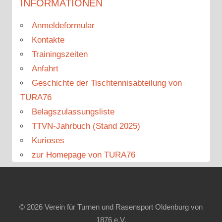
INFORMATIONEN
Anmeldeformular
Kontakte
Trainingszeiten
Anfahrt
Geschichte der Tischtennisabteilung von
TURA76
Belagszulassungsliste
TTVN-Jahrbuch (Stand 2025)
Kurioses
zur Homepage von TURA76
© 2026 Verein für Turnen und Rasensport Oldenburg von
1876 e.V.