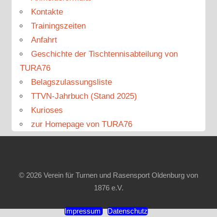
Kontakte
Trainingszeiten
Anfahrt
Geschichte der Tischtennisabteilung von
TURA76
Belagszulassungsliste
TTVN-Jahrbuch (Stand 2025)
Kurioses
zur Homepage von TURA76
© 2026 Verein für Turnen und Rasensport Oldenburg von
1876 e.V.
Impressum
Datenschutz