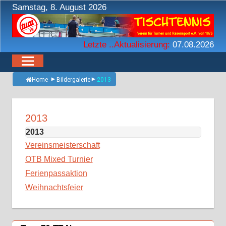
Zum
Samstag, 8. August 2026
Inhalt
springen
Letzte ..Aktualisierung:
07.08.2026
Home
Bildergalerie
2013
2013
2013
Vereinsmeisterschaft
OTB Mixed Turnier
Ferienpassaktion
Weihnachtsfeier