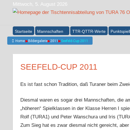
Zum
Mittwoch, 5. August 2026
Inhalt
springen
Startseite
Mannschaften
TTR-QTTR-Werte
Punktspiel
Home
▶
Bildergalerie
▶
2011
▶
Seefeld-Cup 2011
SEEFELD-CUP 2011
Es ist fast schon Tradition, daß Turaner beim Zwe
Diesmal waren es sogar drei Mannschaften, die am
„höheren“ Spielklassen in der Klasse Herren I spi
Rolf (TURA1) und Peter Wanschura und Iris (TURA
Zum Sieg hat es zwar diesmal nicht gereicht, aber