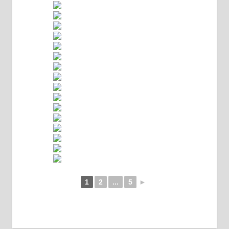
1
2
...
5
►