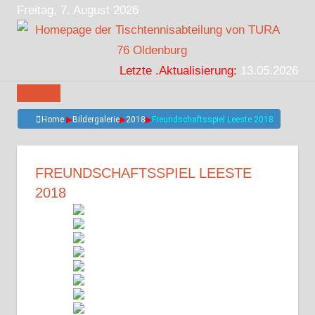
Zum
Freitag, 7. August 2026
Inhalt
springen
Letzte .Aktualisierung:
13.05.2026
Home
▶
Bildergalerie
▶
2018
▶
Freundschaftsspiel Leeste 2018
FREUNDSCHAFTSSPIEL LEESTE
2018