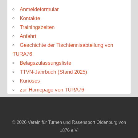
Anmeldeformular
Kontakte
Trainingszeiten
Anfahrt
Geschichte der Tischtennisabteilung von
TURA76
Belagszulassungsliste
TTVN-Jahrbuch (Stand 2025)
Kurioses
zur Homepage von TURA76
© 2026 Verein für Turnen und Rasensport Oldenburg von
1876 e.V.