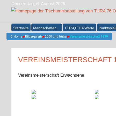
Zum
Donnerstag, 6. August 2026
Inhalt
springen
Startseite
Mannschaften
TTR-QTTR-Werte
Punktspiel
Home
▶
Bildergalerie
▶
2000 und früher
▶
Vereinsmeisterschaft 1999
VEREINSMEISTERSCHAFT 
Vereinsmeisterschaft Erwachsene