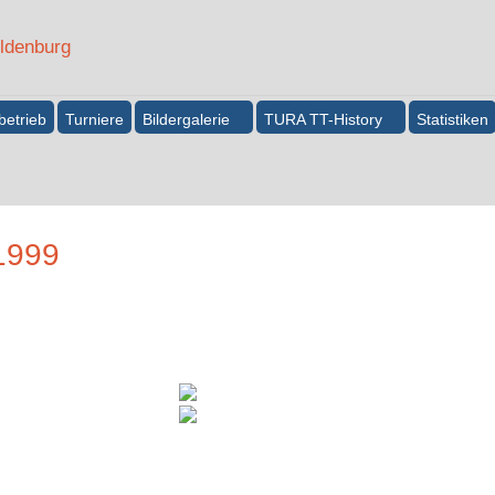
betrieb
Turniere
Bildergalerie
TURA TT-History
Statistiken
1999