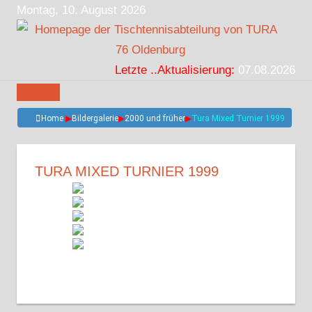
Zum
Montag, 10. August 2026
Inhalt
springen
Letzte ..Aktualisierung:
07.08.2026
Home
▶
Bildergalerie
▶
2000 und früher
▶
Tura Mixed Turnier 1999
TURA MIXED TURNIER 1999