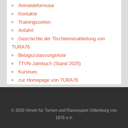
Anmeldeformular
Kontakte
Trainingszeiten
Anfahrt
Geschichte der Tischtennisabteilung von
TURA76
Belagszulassungsliste
TTVN-Jahrbuch (Stand 2025)
Kurioses
zur Homepage von TURA76
© 2026 Verein für Turnen und Rasensport Oldenburg von
1876 e.V.