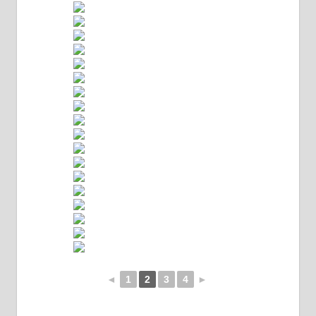
◄
1
2
3
4
►