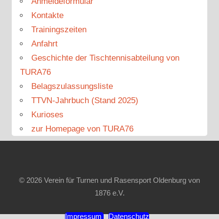
Anmeldeformular
Kontakte
Trainingszeiten
Anfahrt
Geschichte der Tischtennisabteilung von
TURA76
Belagszulassungsliste
TTVN-Jahrbuch (Stand 2025)
Kurioses
zur Homepage von TURA76
© 2026 Verein für Turnen und Rasensport Oldenburg von
1876 e.V.
Impressum
Datenschutz