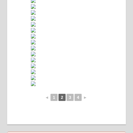
◄
1
2
3
4
►